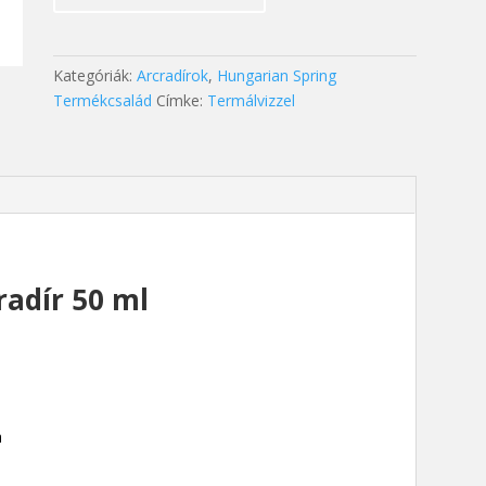
ml
mennyiség
Kategóriák:
Arcradírok
,
Hungarian Spring
Termékcsalád
Címke:
Termálvizzel
radír 50 ml
a