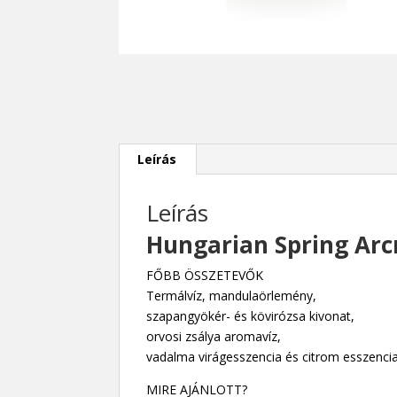
Leírás
Leírás
Hungarian Spring Arc
FŐBB ÖSSZETEVŐK
Termálvíz, mandulaörlemény,
szapangyökér- és kövirózsa kivonat,
orvosi zsálya aromavíz,
vadalma virágesszencia és citrom esszenci
MIRE AJÁNLOTT?