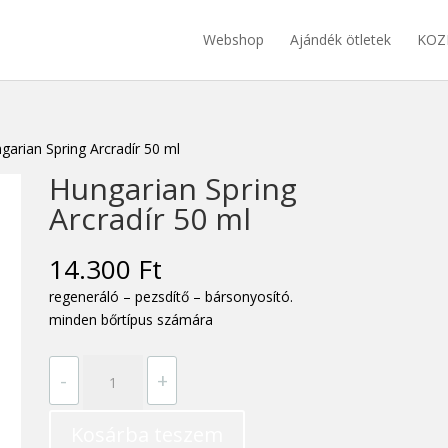
Webshop
Ajándék ötletek
KOZ
garian Spring Arcradír 50 ml
Hungarian Spring
Arcradír 50 ml
14.300
Ft
regeneráló – pezsdítő – bársonyosító.
minden bőrtípus számára
Hungarian
-
+
Spring
Arcradír
Kosárba teszem
50