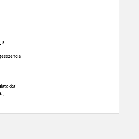
dja
ágesszencia
latokkal
ül,