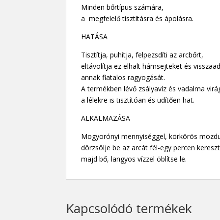
Minden bőrtípus számára,
a megfelelő tisztításra és ápolásra.
HATÁSA
Tisztítja, puhítja, felpezsdíti az arcbőrt,
eltávolítja ez elhalt hámsejteket és visszaa
annak fiatalos ragyogását.
A termékben lévő zsályavíz és vadalma vir
a lélekre is tisztítóan és üdítően hat.
ALKALMAZÁSA
Mogyorónyi mennyiséggel, körkörös mozdu
dörzsölje be az arcát fél-egy percen kereszt
majd bő, langyos vízzel öblítse le.
Kapcsolódó termékek