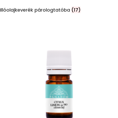
Illóolajkeverék párologtatóba
(17)