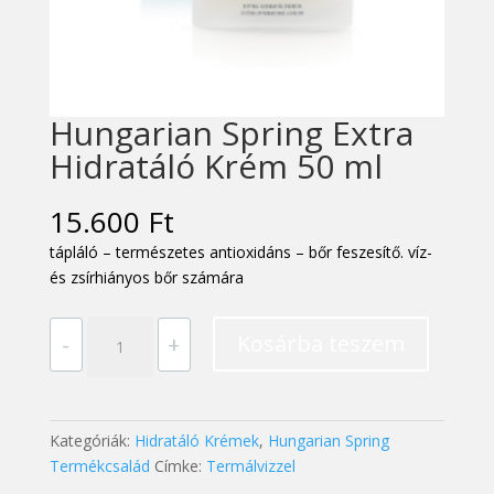
Hungarian Spring Extra
Hidratáló Krém 50 ml
15.600
Ft
tápláló – természetes antioxidáns – bőr feszesítő. víz-
és zsírhiányos bőr számára
Hungarian
Kosárba teszem
-
+
Spring
Extra
Hidratáló
Krém
Kategóriák:
Hidratáló Krémek
,
Hungarian Spring
50
Termékcsalád
Címke:
Termálvizzel
ml