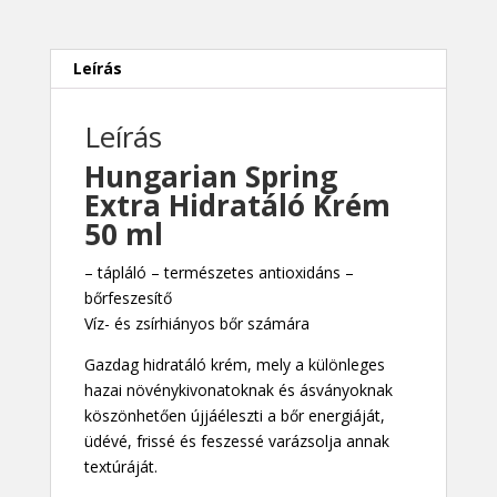
mennyiség
Leírás
Leírás
Hungarian Spring
Extra Hidratáló Krém
50 ml
– tápláló – természetes antioxidáns –
bőrfeszesítő
Víz- és zsírhiányos bőr számára
Gazdag hidratáló krém, mely a különleges
hazai növénykivonatoknak és ásványoknak
köszönhetően újjáéleszti a bőr energiáját,
üdévé, frissé és feszessé varázsolja annak
textúráját.