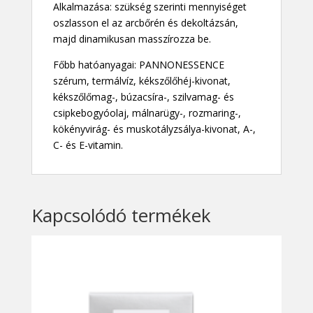
Alkalmazása: szükség szerinti mennyiséget
oszlasson el az arcbőrén és dekoltázsán,
majd dinamikusan masszírozza be.
Főbb hatóanyagai: PANNONESSENCE
szérum, termálvíz, kékszőlőhéj-kivonat,
kékszőlőmag-, búzacsíra-, szilvamag- és
csipkebogyóolaj, málnarügy-, rozmaring-,
kökényvirág- és muskotályzsálya-kivonat, A-,
C- és E-vitamin.
Kapcsolódó termékek