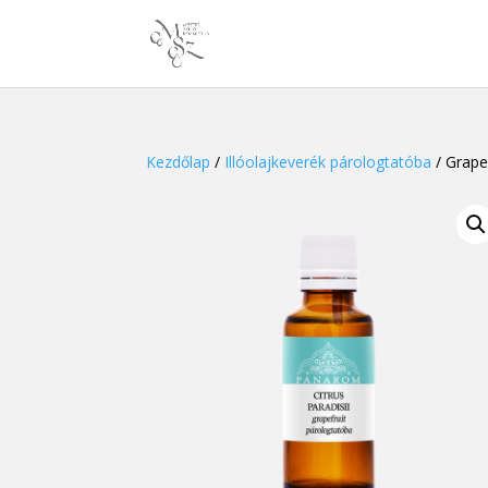
Kezdőlap
/
Illóolajkeverék párologtatóba
/ Grapef