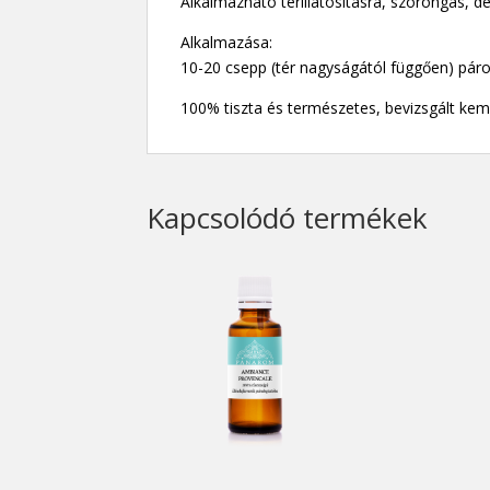
Alkalmazható térillatosításra, szorongás, d
Alkalmazása:
10-20 csepp (tér nagyságától függően) páro
100% tiszta és természetes, bevizsgált kemo
Kapcsolódó termékek