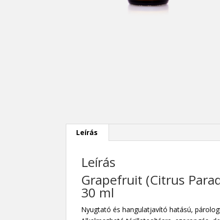
Leírás
Leírás
Grapefruit (Citrus Paradi
30 ml
Nyugtató és hangulatjavító hatású, párologta