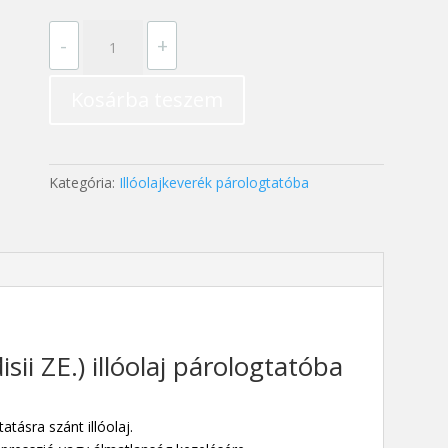
Grapefruit
-
+
(Citrus
Paradisii
Kosárba teszem
ZE.)
illóolaj
párologtatóba
30
Kategória:
Illóolajkeverék párologtatóba
ml
mennyiség
sii ZE.) illóolaj párologtatóba
tásra szánt illóolaj.