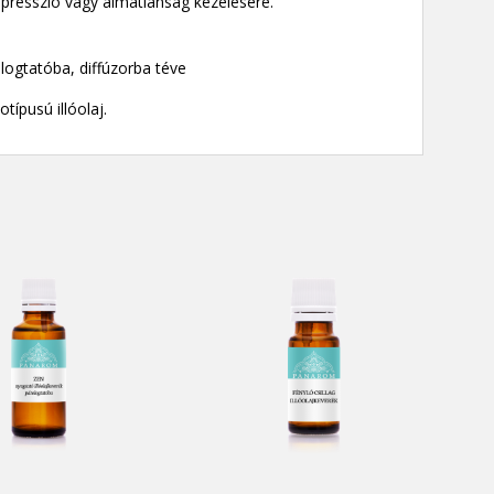
epresszió vagy álmatlanság kezelésére.
logtatóba, diffúzorba téve
típusú illóolaj.