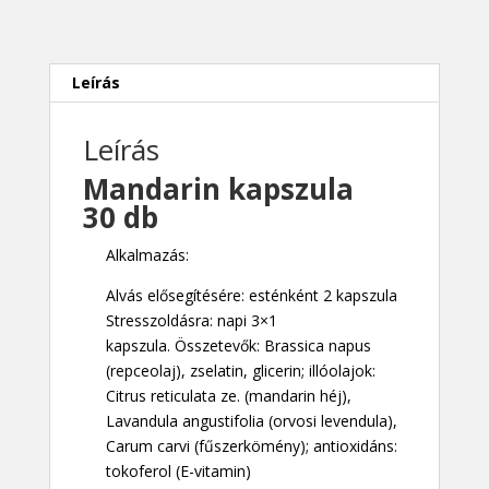
Leírás
Leírás
Mandarin kapszula
30
db
Alkalmazás:
Alvás elősegítésére: esténként 2 kapszula
Stresszoldásra: napi 3×1
kapszula. Összetevők: Brassica napus
(repceolaj), zselatin, glicerin; illóolajok:
Citrus reticulata ze. (mandarin héj),
Lavandula angustifolia (orvosi levendula),
Carum carvi (fűszerkömény); antioxidáns:
tokoferol (E-vitamin)