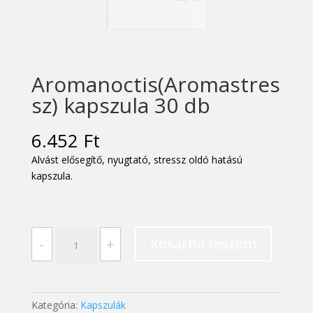
Aromanoctis(Aromastres
sz) kapszula 30 db
6.452
Ft
Alvást elősegítő, nyugtató, stressz oldó hatású
kapszula.
Aromanoctis(Aromastressz)
Kosárba teszem
-
+
kapszula
30
db
mennyiség
Kategória:
Kapszulák