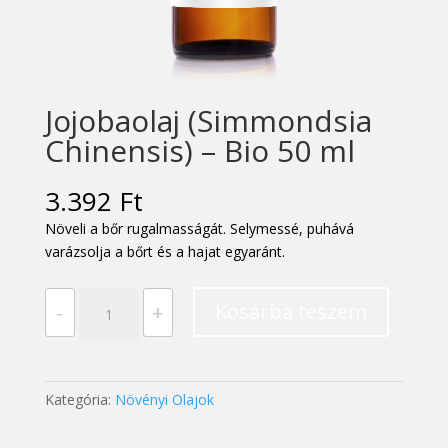
Jojobaolaj (Simmondsia
Chinensis) – Bio 50 ml
3.392
Ft
Növeli a bőr rugalmasságát. Selymessé, puhává
varázsolja a bőrt és a hajat egyaránt.
Jojobaolaj
Kosárba teszem
-
+
(Simmondsia
Chinensis)
–
Bio
Kategória:
Növényi Olajok
50
ml