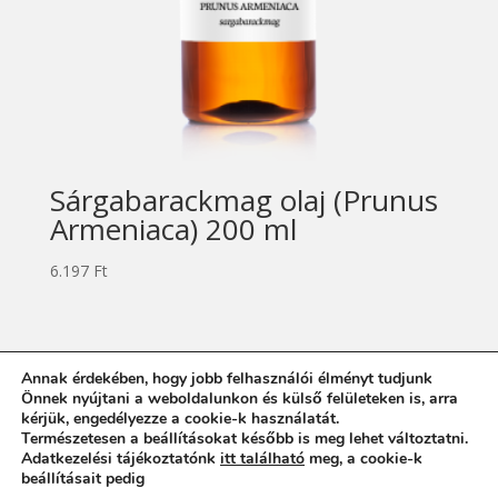
Sárgabarackmag olaj (Prunus
Armeniaca) 200 ml
6.197
Ft
Annak érdekében, hogy jobb felhasználói élményt tudjunk
Impresszum
Adatvédelmi tájékoztató
Önnek nyújtani a weboldalunkon és külső felületeken is, arra
kérjük, engedélyezze a cookie-k használatát.
Általános Szerződési Feltételek
Természetesen a beállításokat később is meg lehet változtatni.
Adatkezelési tájékoztatónk
itt található
meg, a cookie-k
beállításait pedig
itt lehet módosítani
.