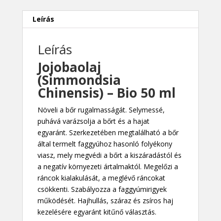
mennyiség
Leírás
Leírás
Jojobaolaj
(Simmondsia
Chinensis) – Bio 50 ml
Növeli a bőr rugalmasságát. Selymessé,
puhává varázsolja a bőrt és a hajat
egyaránt. Szerkezetében megtalálható a bőr
által termelt faggyúhoz hasonló folyékony
viasz, mely megvédi a bőrt a kiszáradástól és
a negatív környezeti ártalmaktól. Megelőzi a
ráncok kialakulását, a meglévő ráncokat
csökkenti. Szabályozza a faggyúmirigyek
működését. Hajhullás, száraz és zsíros haj
kezelésére egyaránt kitűnő választás.