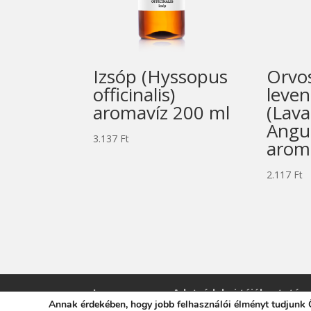
Izsóp (Hyssopus
Orvo
officinalis)
leven
aromavíz 200 ml
(Lav
Angus
3.137
Ft
arom
2.117
Ft
Impresszum
Adatvédelmi tájékoztató
Annak érdekében, hogy jobb felhasználói élményt tudjunk Ö