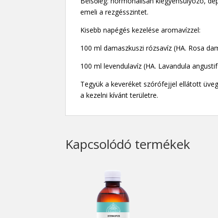
Belsőleg: hormonálisan kiegyensúlyozó, dep
emeli a rezgésszintet.
Kisebb napégés kezelése aromavízzel:
100 ml damaszkuszi rózsavíz (HA. Rosa da
100 ml levendulavíz (HA. Lavandula angustif
Tegyük a keveréket szórófejjel ellátott üv
a kezelni kívánt területre.
Kapcsolódó termékek