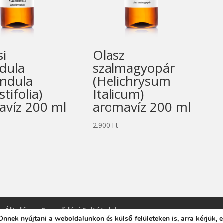
si
Olasz
dula
szalmagyopár
andula
(Helichrysum
tifolia)
Italicum)
avíz 200 ml
aromavíz 200 ml
2.900
Ft
Általános Szerződési Feltételek
nnek nyújtani a weboldalunkon és külső felületeken is, arra kérjük, 