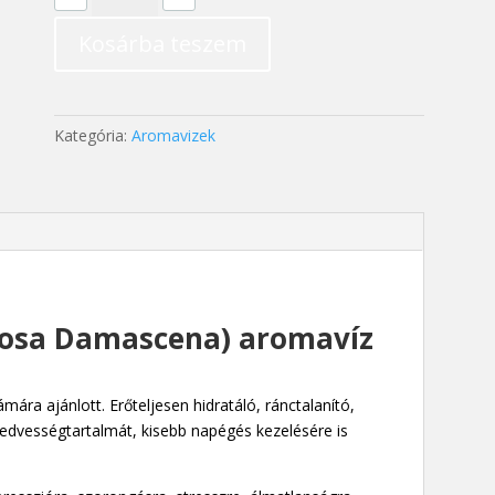
(Rosa
Kosárba teszem
Damascena)
aromavíz
200
ml
Kategória:
Aromavizek
mennyiség
Rosa Damascena) aromavíz
ára ajánlott. Erőteljesen hidratáló, ránctalanító,
nedvességtartalmát, kisebb napégés kezelésére is