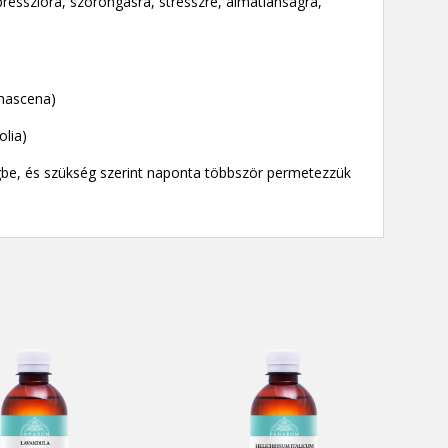
resszióra, szorongásra, stresszre, álmatlanságra,
mascena)
olia)
egbe, és szükség szerint naponta többször permetezzük