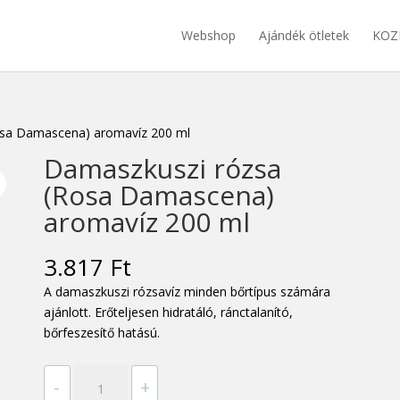
Webshop
Ajándék ötletek
KOZ
osa Damascena) aromavíz 200 ml
Damaszkuszi rózsa
(Rosa Damascena)
aromavíz 200 ml
3.817
Ft
A damaszkuszi rózsavíz minden bőrtípus számára
ajánlott. Erőteljesen hidratáló, ránctalanító,
bőrfeszesítő hatású.
Damaszkuszi
-
+
rózsa