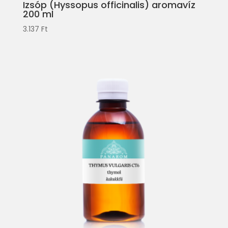
Izsóp (Hyssopus officinalis) aromavíz
200 ml
3.137
Ft