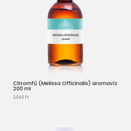
Citromfű (Melissa Officinalis) aromavíz
200 ml
2.542
Ft