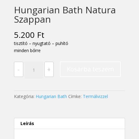
Hungarian Bath Natura
Szappan
5.200
Ft
tisztító – nyugtató – puhító
minden bőrre
Hungarian
Kosárba teszem
-
+
Bath
Natura
Szappan
mennyiség
Kategória:
Hungarian Bath
Címke:
Termálvizzel
Leírás