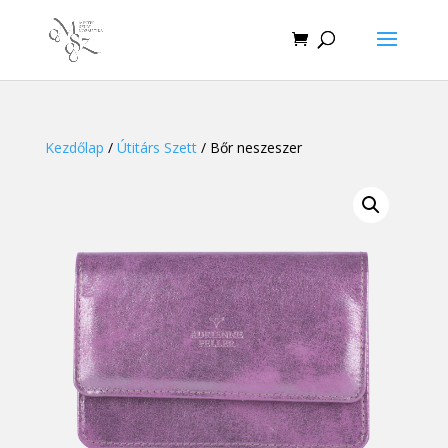
Kezdőlap
/
Útitárs Szett
/ Bőr neszeszer