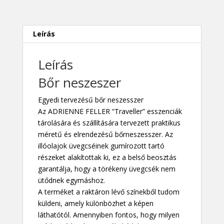
Leírás
Leírás
Bőr neszeszer
Egyedi tervezésű bőr neszesszer
Az
ADRIENNE FELLER
“Traveller” esszenciák
tárolására és szállítására tervezett praktikus
méretű és elrendezésű bőrneszesszer. Az
illóolajok üvegcséinek gumírozott tartó
részeket alakítottak ki, ez a belső beosztás
garantálja, hogy a törékeny üvegcsék nem
ütődnek egymáshoz.
A terméket a raktáron lévő színekből tudom
küldeni, amely különbözhet a képen
láthatótól. Amennyiben fontos, hogy milyen