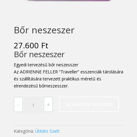
Bőr neszeszer
27.600
Ft
Bőr neszeszer
Egyedi tervezésű bőr neszesszer
Az
ADRIENNE FELLER
“Traveller” esszenciák tárolására
és szállítására tervezett praktikus méretű és
elrendezésű bőrneszesszer.
Bőr
Kosárba teszem
-
+
neszeszer
mennyiség
Kategória:
Útitárs Szett