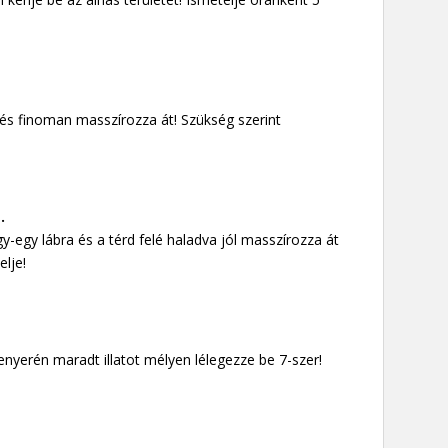
és finoman masszírozza át! Szükség szerint
.
-egy lábra és a térd felé haladva jól masszírozza át
elje!
enyerén maradt illatot mélyen lélegezze be 7-szer!