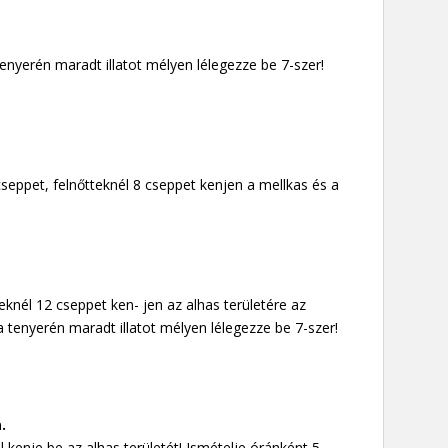
tenyerén maradt illatot mélyen lélegezze be 7-szer!
seppet, felnőtteknél 8 cseppet kenjen a mellkas és a
eknél 12 cseppet ken- jen az alhas területére az
 tenyerén maradt illatot mélyen lélegezze be 7-szer!
.
kenje be az alhas területét! Ismételje óránként 5