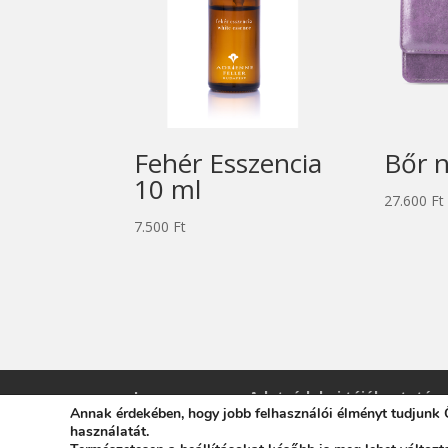
Fehér Esszencia
Bőr n
10 ml
27.600
Ft
7.500
Ft
Impresszum
Adatvédelmi tájékoztató
Annak érdekében, hogy jobb felhasználói élményt tudjunk Ö
használatát.