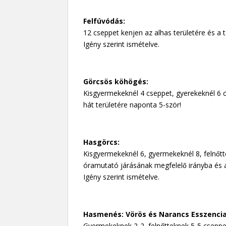
Felfúvódás:
12 cseppet kenjen az alhas területére és a 
Igény szerint ismételve.
Görcsös köhögés:
Kisgyermekeknél 4 cseppet, gyerekeknél 6 c
hát területére naponta 5-ször!
Hasgörcs:
Kisgyermekeknél 6, gyermekeknél 8, felnőtt
óramutató járásának megfelelő irányba és a
Igény szerint ismételve.
Hasmenés: Vörös és Narancs Esszencia
Gyermekeknek 2-2, felnőtteknek 5-5 cseppel 