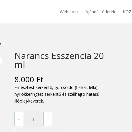
Webshop
Ajándék ötletek
KOZ
ml
Narancs Esszencia 20
ml
8.000
Ft
Emésztést serkentő, görcsoldó (fizikai, lelki),
nyirokkeringést serkentő és szélhajtó hatású
illóolaj-keverék.
Narancs
-
+
Esszencia
20