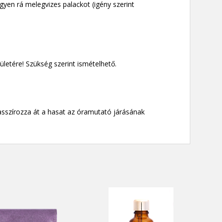
egyen rá melegvizes palackot (igény szerint
letére! Szükség szerint ismételhető.
asszírozza át a hasat az óramutató járásának