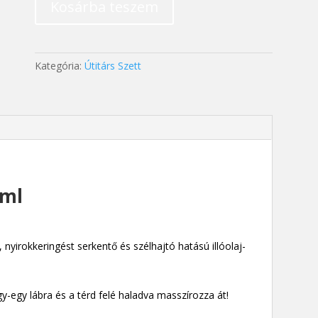
Kosárba teszem
ml
mennyiség
Kategória:
Útitárs Szett
 ml
), nyirokkeringést serkentő és szélhajtó hatású illóolaj-
.
y-egy lábra és a térd felé haladva masszírozza át!